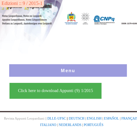
Edizioni :: 9 / 2015-1
Menu
Click here to download Appunti (9) 1/2015
Revista Appunti Leopardiani ||
DLLE-UFSC
||
DEUTSCH
|
ENGLISH
|
ESPAÑOL
|
FRANÇAI
ITALIANO
|
NEDERLANDS
|
PORTUGUÊS