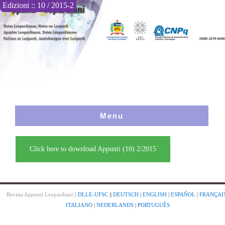
Edizioni :: 10 / 2015-2
Menu
Click here to download Appunti (10) 2/2015
Revista Appunti Leopardiani ||
DLLE-UFSC
||
DEUTSCH
|
ENGLISH
|
ESPAÑOL
|
FRANÇAI
ITALIANO
|
NEDERLANDS
|
PORTUGUÊS