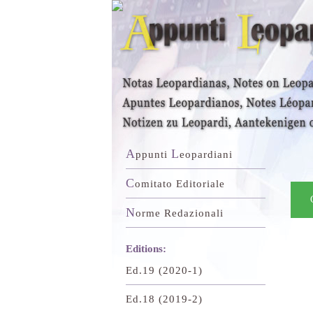
A
L
ppunti
eopardiani
C
omitato Editoriale
N
orme Redazionali
Editions:
Ed.19 (2020-1)
Ed.18 (2019-2)