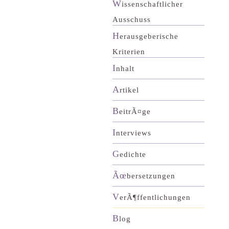
W
issenschaftlicher
Ausschuss
H
erausgeberische
Kriterien
I
nhalt
A
rtikel
B
eitrÃ¤ge
I
nterviews
G
edichte
Ãœ
bersetzungen
V
erÃ¶ffentlichungen
B
log